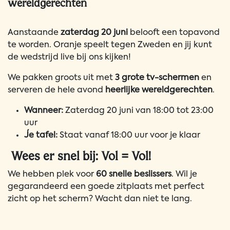
wereldgerechten
Aanstaande
zaterdag 20 juni
belooft een topavond
te worden. Oranje speelt tegen Zweden en jij kunt
de wedstrijd live bij ons kijken!
We pakken groots uit met
3 grote tv-schermen
en
serveren de hele avond
heerlijke wereldgerechten
.
Wanneer:
Zaterdag 20 juni van 18:00 tot 23:00
uur
Je tafel:
Staat vanaf 18:00 uur voor je klaar
Wees er snel bij: Vol = Vol!
We hebben plek voor
60 snelle beslissers
. Wil je
gegarandeerd een goede zitplaats met perfect
zicht op het scherm? Wacht dan niet te lang.
KLIK OP REGISTREREN OM TE RESERVEREN
(Tafels