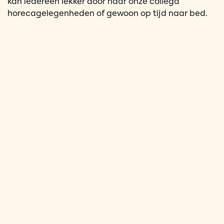
kan iedereen lekker door naar onze collega
horecagelegenheden of gewoon op tijd naar bed.
In het arrangement zit: Bier, Alle Mix, Wijn en
Fris
Stelz + € 3,00 --> Krijg het hele blikje of volle beker
uit de tap
Rocketshots + € 2,00
Luxe shots + € 3,00
Doos Flugel + € 50,-
1 drankje per ronde. Bij inleveren van je beker kun je
een nieuw drankje halen.
We hebben een bepaalde grote aan voorraad.
Op=op!
Deuren open: 20:00
Start Dj en drankarrangement: 23:00