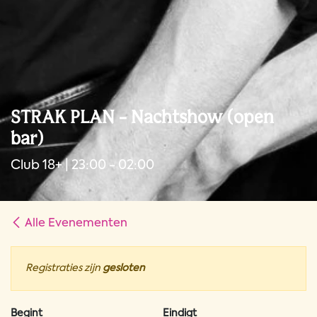
STRAK PLAN - Nachtshow (open
bar)
Club 18+ | 23:00 - 02:00
Alle Evenementen
Registraties zijn
gesloten
Begint
Eindigt