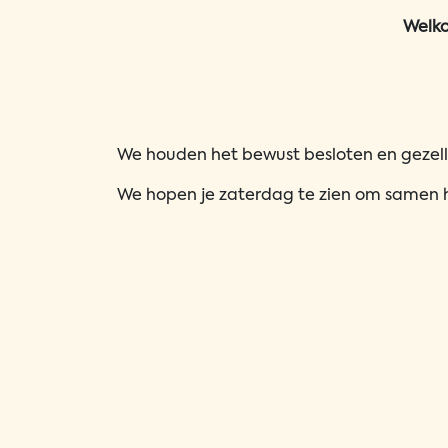
Welko
We houden het bewust besloten en gezellig.
We hopen je zaterdag te zien om samen 
toekomst van Kantoor!
06 143 101 02
contact@kantoor.club