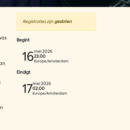
Registraties zijn
gesloten
was
Begint
mei 2026
16
23:00
Europe/Amsterdam
aan
Eindigt
t
mei 2026
17
02:00
Europe/Amsterdam
en